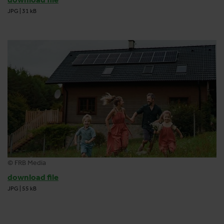
JPG
|
31 kB
© FRB Media
download file
JPG
|
55 kB