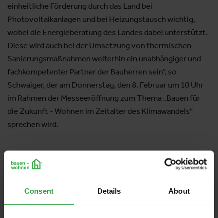
einheitliche Förderung durch das Land bei
Photovoltaikanlagen und bei Heizungstausch wichtig,
wobei die Energieberatung des Landes dabei unterstützt.
Diese wird auch bei der Umsetzung von thermischen
Sanierungsmaßnahmen weiterhin ein unabhängiger und
fachkompetenter Partner der Bauherren sein“, so
Schwaiger, der am Donnerstag, den 8. Februar um 10 Uhr
im Rahmen der Messeeröffnung zum Thema „Bauen für
die Zukunft - Wohnen im Zeitalter des Klimawandels"
sprechen wird.
Experten der Branche auf der
„Bauen+Wohnen” Salzburg-Bühne
In zahlreichen Vorträgen informieren renommierte
Consent
Details
About
Experten auf der Messe die Besucher über aktuelle
Entwicklungen und Trends im Bereich nachhaltiges Bauen.