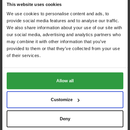
This website uses cookies
Dabei zeigen sie auf, wie durch intelligente Planung und
We use cookies to personalise content and ads, to
innovative Technologien sowohl der Energieverbrauch als
provide social media features and to analyse our traffic.
auch die Kosten langfristig gesenkt werden können.
We also share information about your use of our site with
our social media, advertising and analytics partners who
„Energiesparmaßnahmen sind eine der wenigen
may combine it with other information that you’ve
Investitionen, die ab Tag eins wieder stückweise
provided to them or that they’ve collected from your use
zurückkommen“, so der Bausachverständige Günther
of their services.
Nussbaum. Er hält am Freitag, dem 08.02. um 14:15 Uhr,
sowie am Samstag, dem 09.02. um 10:15 Uhr, einen
spannenden Vortrag zum Thema „Energie sparen beim
Allow all
Hausbau – Tipps & Tricks“.
Die Messe „Bauen+Wohnen“ Salzburg setzt damit nicht
Customize
nur ein Zeichen für nachhaltiges Bauen und Wohnen,
sondern bietet auch konkrete Lösungen und Inspirationen
Deny
für die Umsetzung in die Praxis. Insgesamt geben mehr als
300 Aussteller umfassende Einblicke zu den