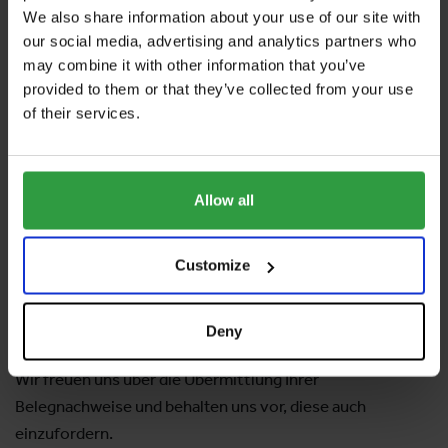
Ein Recht auf Akkreditierung besteht nicht.
We also share information about your use of our site with
Gegebenenfalls macht der Messeveranstalter von
our social media, advertising and analytics partners who
seinem
Hausrecht
Gebrauch.
may combine it with other information that you’ve
Gerne akkreditieren wir auch Medienvertreter, die
provided to them or that they’ve collected from your use
of their services.
zwar nicht aktuell, dafür nachweislich regelmäßig über
relevante Veranstaltungen berichten und dadurch in
den Medien maßgeblich zum
Erfolg unseres
Unternehmens
beitragen. Hierbei sind Kopien der
Allow all
veröffentlichten Artikel zu übermitteln.
Die Vorlage von veranstaltungsbezogenen Belegen
Customize
kann die Prüfung Ihres Akkreditierungsgesuches
erheblich beschleunigen und eine positive Antwort
Deny
unterstützen
Wir freuen uns über die Übermittlung Ihrer
Belegnachweise und behalten uns vor, diese auch
einzufordern.