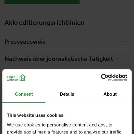
Akkreditierungsrichtlinien
Presseausweis
Nachweis über journalistische Tätigkeit
Als Pressevertreter auf unseren Veranstaltungen
bitten wir Sie um Kenntnisnahme der nachfolgenden
Consent
Details
About
Punkte:
Wir behalten uns im Einzelfall vor, zusätzlich die
This website uses cookies
Vorlage eines gültigen Personaldokumentes mit
We use cookies to personalise content and ads, to
Lichtbild
einzufordern.
provide social media features and to analyse our traffic.