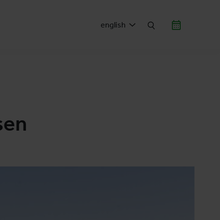
english
sen