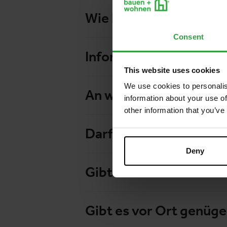
Wie kann man anreisen
Consent
Informationen für Men
This website uses cookies
We use cookies to personalis
An wen kann man sich 
information about your use of
other information that you’ve
Darf man in den Gebäu
Deny
Gibt es vor Ort eine m
Gibt es vor Ort genüge