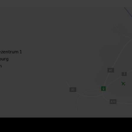
zentrum 1
burg
h
1