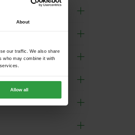
About
se our traffic. We also share
en ist?
ers who may combine it with
 services.
Allow all