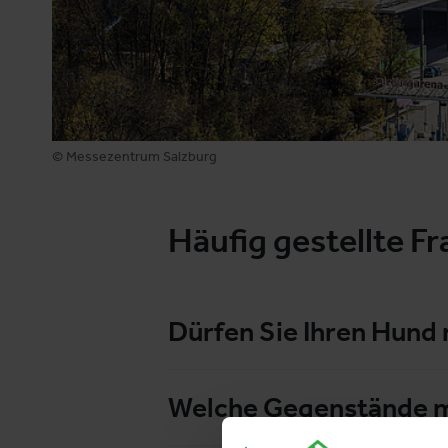
© Messezentrum Salzburg
Häufig gestellte F
Dürfen Sie Ihren Hund
Welche Gegenstände m