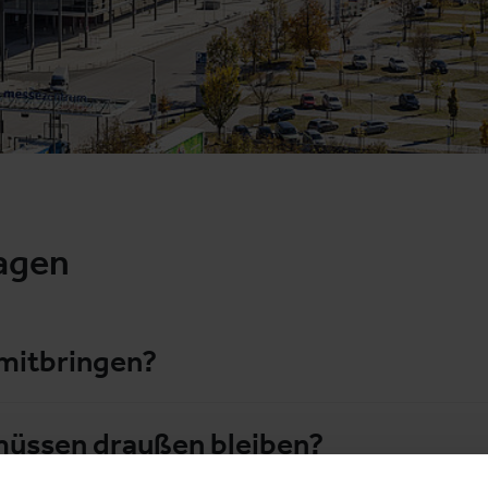
ragen
 mitbringen?
üssen draußen bleiben?