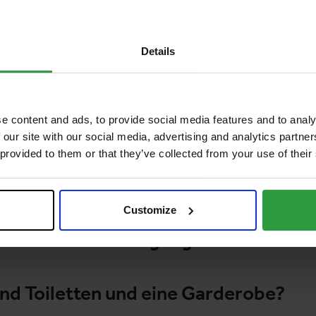
 und wo kann man parken?
Details
schen mit Beeinträchtigung!
e content and ads, to provide social media features and to analy
wenden, wenn etwas verloren gegang
 our site with our social media, advertising and analytics partn
 provided to them or that they’ve collected from your use of their
den rauchen?
Customize
edizinische Versorgung?
nd Toiletten und eine Garderobe?