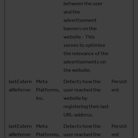
between the user
and the
advertisement
banners on the
website - This
serves to optimise
the relevance of the
advertisements on
the website.
lastExtern
Meta
Detects how the
Persist
alReferrer
Platforms,
user reached the
ent
Inc.
website by
registering their last
URL-address.
lastExtern
Meta
Detects how the
Persist
alReferrer
Platforms,
user reached the
ent