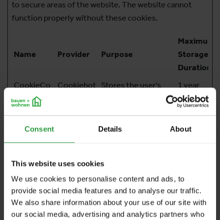
to secure areas of the website. The website cannot
function properly without these cookies.
Maximum
Name
Provider
Purpose
Storage
Duration
CookieCo
Cookiebot
Stores the user's
1 year
nsent
cookie consent
state for the current
domain
Consent
Details
About
PHPSESSI
www.baue
Preserves user
Session
D
n-
session state across
This website uses cookies
wohnen.at
page requests.
We use cookies to personalise content and ads, to
provide social media features and to analyse our traffic.
We also share information about your use of our site with
Statistics (2)
our social media, advertising and analytics partners who