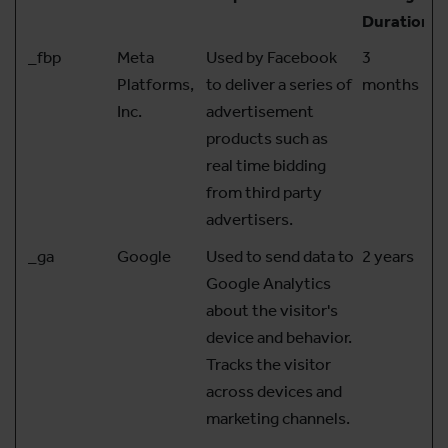
Duration
_fbp
Meta
Used by Facebook
3
Platforms,
to deliver a series of
months
Inc.
advertisement
products such as
real time bidding
from third party
advertisers.
_ga
Google
Used to send data to
2 years
Google Analytics
about the visitor's
device and behavior.
Tracks the visitor
across devices and
marketing channels.