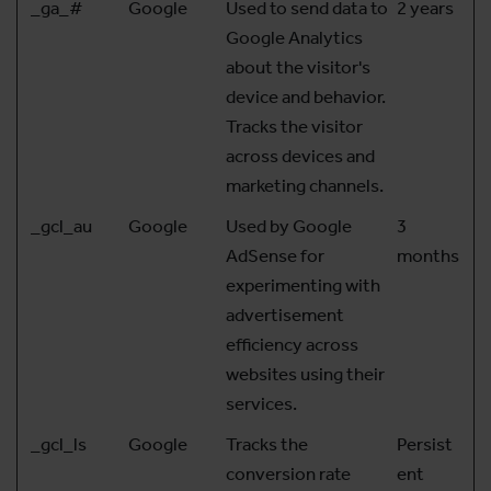
_ga_#
Google
Used to send data to
2 years
Google Analytics
about the visitor's
device and behavior.
Tracks the visitor
across devices and
marketing channels.
_gcl_au
Google
Used by Google
3
AdSense for
months
experimenting with
advertisement
efficiency across
websites using their
services.
_gcl_ls
Google
Tracks the
Persist
conversion rate
ent