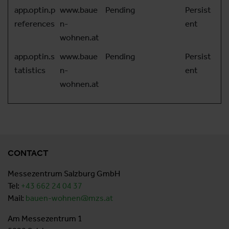
app.optin.p
www.baue
Pending
Persist
references
n-
ent
wohnen.at
app.optin.s
www.baue
Pending
Persist
tatistics
n-
ent
wohnen.at
CONTACT
Messezentrum Salzburg GmbH
Tel:
+43 662 24 04
37
Mail:
bauen-wohnen@mzs.at
Am Messezentrum 1