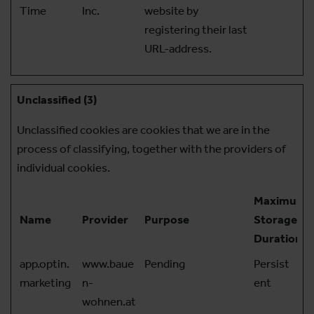
Time
Inc.
website by
registering their last
URL-address.
Unclassified (3)
Unclassified cookies are cookies that we are in the
process of classifying, together with the providers of
individual cookies.
Maximum
Name
Provider
Purpose
Storage
Duration
app.optin.
www.baue
Pending
Persist
marketing
n-
ent
wohnen.at