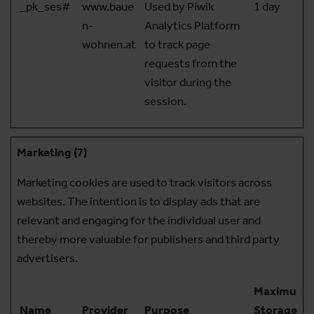
_pk_ses#
www.baue
Used by Piwik
1 day
n-
Analytics Platform
wohnen.at
to track page
requests from the
visitor during the
session.
Marketing (7)
Marketing cookies are used to track visitors across
websites. The intention is to display ads that are
relevant and engaging for the individual user and
thereby more valuable for publishers and third party
advertisers.
Maximum
Name
Provider
Purpose
Storage