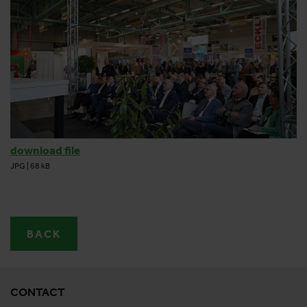
download file
JPG
|
68 kB
BACK
CONTACT