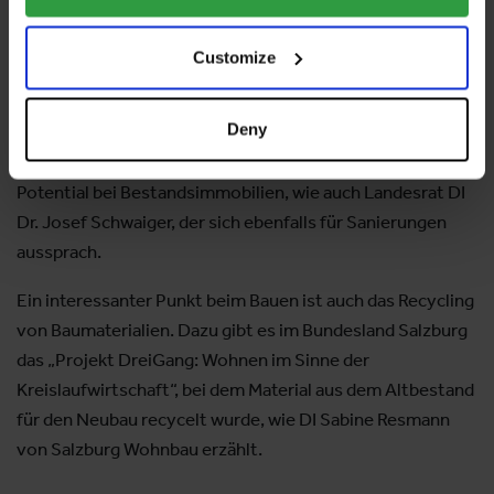
Klimaschutz, dass wir hier genau hinschauen.“
Customize
Sanierungen statt Neubau
Deny
KommR DI Christian Struber, Geschäftsführer von
Salzburg Wohnbau, sieht in Zeiten des Klimawandels
Potential bei Bestandsimmobilien, wie auch Landesrat DI
Dr. Josef Schwaiger, der sich ebenfalls für Sanierungen
aussprach.
Ein interessanter Punkt beim Bauen ist auch das Recycling
von Baumaterialien. Dazu gibt es im Bundesland Salzburg
das „Projekt DreiGang: Wohnen im Sinne der
Kreislaufwirtschaft“, bei dem Material aus dem Altbestand
für den Neubau recycelt wurde, wie DI Sabine Resmann
von Salzburg Wohnbau erzählt.