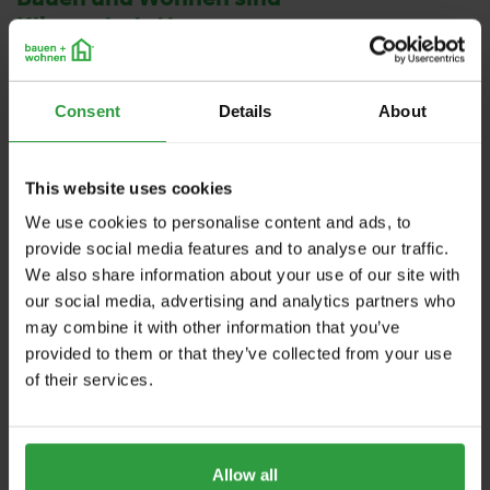
Klimaschutzthemen
Auf der „Bauen+Wohnen“ Salzburg finden Bauwillige nicht
nur modernste Baustoffe, sondern auch innovative
Consent
Details
About
Heizsysteme und Photovoltaiklösungen.
„Bauen und Wohnen hat viel mit Klimaschutz zu tun“ sagt
This website uses cookies
DI Martina Prechtl-Gundnig, Geschäftsführerin
We use cookies to personalise content and ads, to
Erneuerbare Energie Österreich, im Rahmen des
provide social media features and to analyse our traffic.
Branchentalks. „Ganz wesentlich ist der Betrieb von
We also share information about your use of our site with
Gebäuden und dazu gehört, dass wir Häuser heizen
our social media, advertising and analytics partners who
müssen, dass wir Warmwasser brauchen und dass wir
may combine it with other information that you’ve
Häuser kühlen müssen. Die aktuelle Situation ist, dass wir
provided to them or that they’ve collected from your use
in Österreich etwa 30% des Energiebedarfs in diesen
of their services.
Bereichen aufwenden. 16% der Treibhausgasemissionen,
die sich nicht im Emissionshandel befinden, passieren
genau dort. Das heißt, es ist ein wesentlicher Punkt im
Allow all