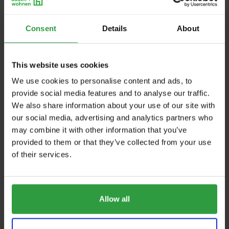
Product groups
Consent
Details
About
Lattenroste
Matratzen
Schlafsysteme
This website uses cookies
We use cookies to personalise content and ads, to
Halle 2+6
provide social media features and to analyse our traffic.
Stand:
02-0307
We also share information about your use of our site with
our social media, advertising and analytics partners who
may combine it with other information that you’ve
WEBSITE
provided to them or that they’ve collected from your use
of their services.
https://at.tempur.com/tempur-store-salzburg.html
E-MAIL
tempur-store-salzburg@tempur.at
Allow all
PHONE