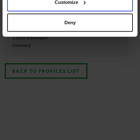
+43 (0)662 852 305
Customize
ADDRESS
Deny
Tempur Sealy Dach GmbH
Carl-Benz-Straße 8
33803 Steinhagen
Germany
BACK TO PROFILES LIST