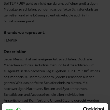
Bei TEMPUR® geht es nicht nur darum, auf einer großartigen
Matratze zu schlafen, sondern das perfekte Schlaferlebnis zu
genießen und eine Lösung zu entwickeln, die auch in Ihr
Schlafzimmer passt.
Brands we represent.
TEMPUR
Description
Jeder Mensch hat seine eigene Art zu schlafen. Doch alle
Menschen eint das Bedürfnis, tief und fest zu schlafen, um
ausgeruht in den nächsten Tag zu gehen. Für TEMPUR® ist das
seit mehr als 30 Jahren Ansporn, jedem Menschen auf der
ganzen Welt das perfekte Schlaferlebnis zu bieten. Mit
hochwertigen Matratzen, Betten und Systemrahmen,
Schlafkissen und Accessoires, die allen individuellen
Ansprüchen auf Komfort und Unterstützung gerecht werden
– Nacht für Nacht.