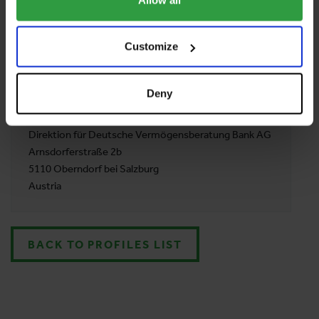
E-MAIL
nadine.schernthaner@dvag.at
Customize
PHONE
0676884004257
Deny
ADDRESS
Direktion für Deutsche Vermögensberatung Bank AG
Arnsdorferstraße 2b
5110 Oberndorf bei Salzburg
Austria
BACK TO PROFILES LIST