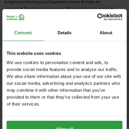
Angebotseinholung und begleiten unsere Kunden im
gesamten Finanzierungsprozess. Wir kümmern uns auch um
die notwendige Absicherung. Ebenso erwartet Sie ein
exklusives Gewinnspiel. Für ein unverbindliches Gespräch
finden Sie und in der Halle 8, Stand 200.
Consent
Details
About
Product groups
This website uses cookies
Versicherungen
We use cookies to personalise content and ads, to
provide social media features and to analyse our traffic.
We also share information about your use of our site with
Halle 10
our social media, advertising and analytics partners who
Stand:
10-0745
may combine it with other information that you’ve
provided to them or that they’ve collected from your use
of their services.
WEBSITE
https://www.dvag.at/nadine.schernthaner/index.html
Allow all