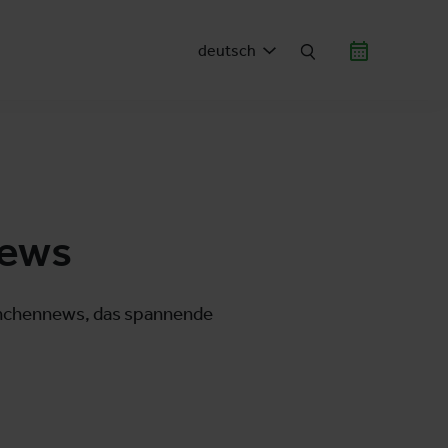
deutsch
News
ranchennews, das spannende