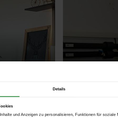
Details
25. November 2025
IDM - INTELLIG
Cookies
ÜRT –
HÖCHSTER EFFIZ
nhalte und Anzeigen zu personalisieren, Funktionen für soziale