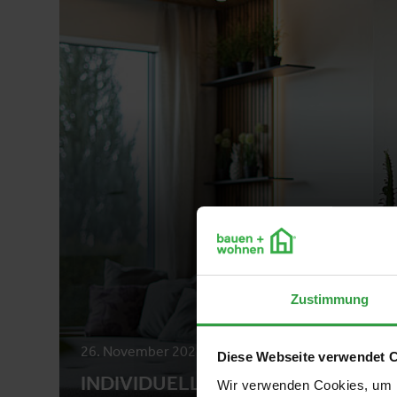
Zustimmung
26. November 2025
Diese Webseite verwendet 
INDIVIDUELLE RÄUME, DIE MAN SP
Wir verwenden Cookies, um I