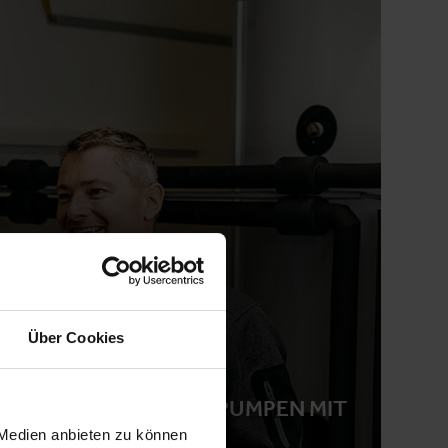
Über Cookies
ENTE PREMIUM-WÄRMEPUMPEN MIT
IENZ
 Medien anbieten zu können