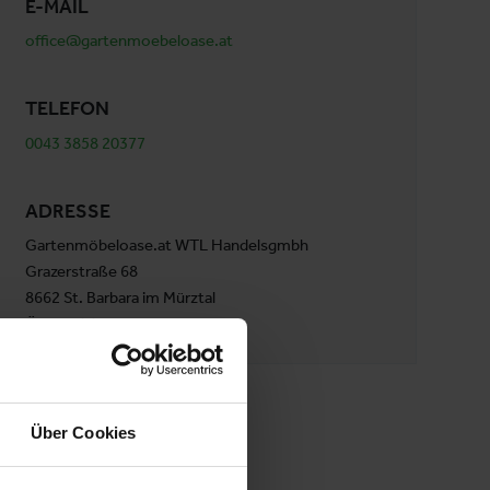
E-MAIL
office@gartenmoebeloase.at
TELEFON
0043 3858 20377
ADRESSE
Gartenmöbeloase.at WTL Handelsgmbh
Grazerstraße 68
8662 St. Barbara im Mürztal
Österreich
Über Cookies