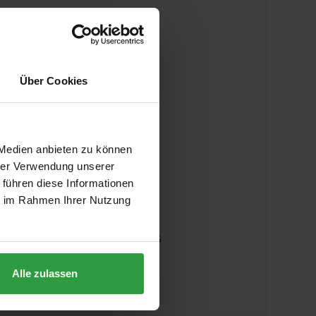
WEBSEITE
https://kobold.vorwerk.at
Über Cookies
E-MAIL
ansfelden@vorwerk.at
TELEFON
 Medien anbieten zu können
hrer Verwendung unserer
05 05 800-400
 führen diese Informationen
ie im Rahmen Ihrer Nutzung
ADRESSE
Vorwerk Austria GmbH & Co KG
Haider Straße 40a
4052 Ansfelden
Alle zulassen
Österreich