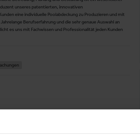
oduzent unseres patentierten, innovativen
Kunden eine individuelle Poolabdeckung zu Produzieren und mit
Jahrelange Berufserfahrung und die sehr genaue Auswahl an
icht es uns mit Fachwissen und Professionalität jeden Kunden
achungen