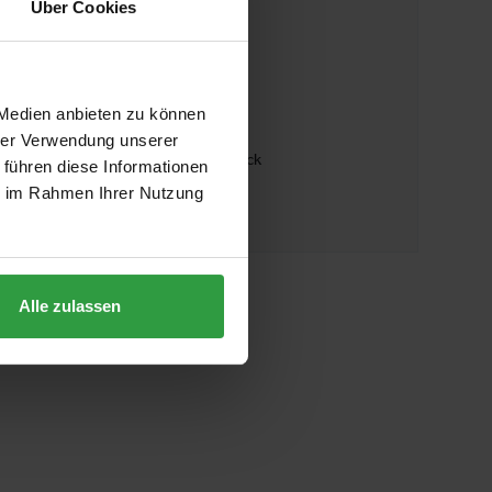
Über Cookies
06641527773
ADRESSE
 Medien anbieten zu können
Terrassen Design Riegler GmbH
hrer Verwendung unserer
Landesstrasse 23/ Top 14 1 Stock
 führen diese Informationen
5302 Henndorf am Wallersee
ie im Rahmen Ihrer Nutzung
Österreich
Alle zulassen