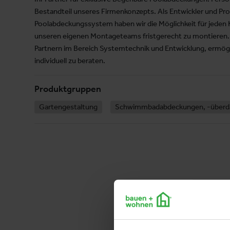
Bestandteil unseres Firmenkonzepts. Als Entwickler und Pr
Poolabdeckungssystem haben wir die Möglichkeit für jeden 
unseren eigenen Montageteams fristgerecht zu montieren. 
Partnern im Bereich Systemtechnik und Entwicklung, ermögl
individuell zu beraten.
Produktgruppen
Gartengestaltung
Schwimmbadabdeckungen, -überd