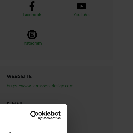
Facebook
YouTube
Instagram
WEBSEITE
https://www.terrassen-design.com
E-MAIL
info@terrassen-design.com
TELEFON