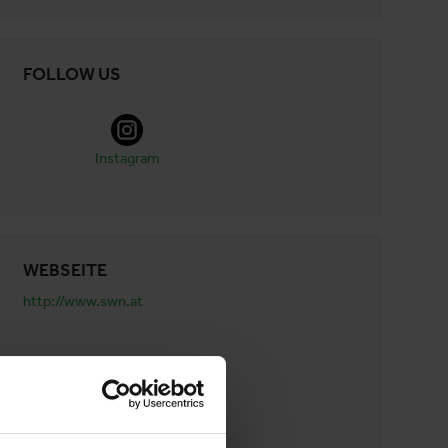
FOLLOW US
Instagram
WEBSEITE
http://www.swn.at
E-MAIL
anfrage@swn.at