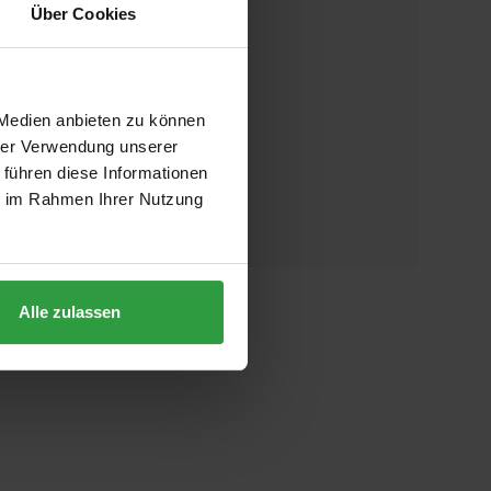
TELEFON
Über Cookies
+436643019199
ADRESSE
 Medien anbieten zu können
hrer Verwendung unserer
SWN Moravia s.r.o.
 führen diese Informationen
Mladonovice 65
ie im Rahmen Ihrer Nutzung
67532 Trebelovice
Tschechien
Alle zulassen