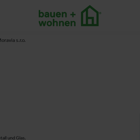
ravia s.r.o.
all und Glas.