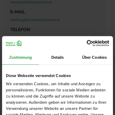
www.notariatskammer.at
E-MAIL
salzburg@notariatskammer.at
TELEFON
0043 662 845 359
ADRESSE
Notariatskammer Salzburg
Zustimmung
Details
Über Cookies
Ignaz-Harrer Straße 7
5020 Salzburg
Österreich
Diese Webseite verwendet Cookies
Wir verwenden Cookies, um Inhalte und Anzeigen zu
personalisieren, Funktionen für soziale Medien anbieten
ZUR ÜBERSICHT
zu können und die Zugriffe auf unsere Website zu
analysieren. Außerdem geben wir Informationen zu Ihrer
Verwendung unserer Website an unsere Partner für
soziale Medien, Werbung und Analysen weiter. Unsere