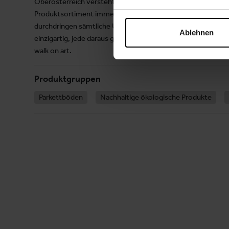
Oberösterreich versteht sich als Trendsetter der Holzfußb
Produktsortiment immer wieder unter Beweis. Nachhaltigkeit
durchdringen sämtliche Unternehmensbereiche. Dabei ver
Ablehnen
einzigartig, jede daraus gewonnene Lamelle ein Unikat. De
walk on art.
Produktgruppen
Parkettböden
Nachhaltige ökologische Produkte