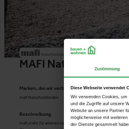
MAFI Naturholzbode
Zustimmung
Marken, die wir vertreten.
Diese Webseite verwendet 
Wir verwenden Cookies, um I
mafi Naturholzböden
und die Zugriffe auf unsere 
Website an unsere Partner fü
Beschreibung
möglicherweise mit weiteren
mafi steht für ebenso natürliche wie innovative Naturhol
der Dienste gesammelt habe