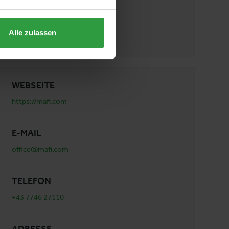
Instagram
Alle zulassen
WEBSEITE
https://mafi.com
E-MAIL
office@mafi.com
TELEFON
+43 7746 27110
ADRESSE