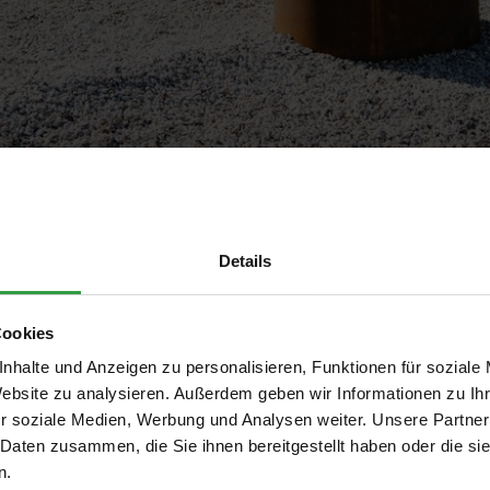
n GmbH
Details
Cookies
nhalte und Anzeigen zu personalisieren, Funktionen für soziale
Website zu analysieren. Außerdem geben wir Informationen zu I
r soziale Medien, Werbung und Analysen weiter. Unsere Partner
 Daten zusammen, die Sie ihnen bereitgestellt haben oder die s
zböden. Das Familienunternehmen aus Schneegattern,
n.