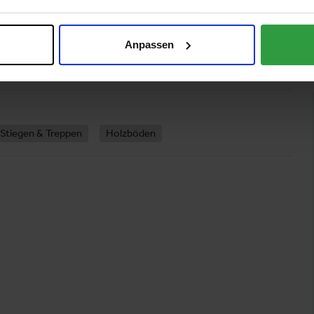
odenbranche und stellt dies mit seinem ständig wachsenden
 und Ressourceneffizienz sind Teil der mafi Philosophie und
wendet mafi den gesamten Baum. Jedoch ist jeder Baum
Anpassen
r Kunde bekommt sein eigens angefertigtes Kunstwerk – mafi :
Stiegen & Treppen
Holzböden