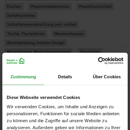
Küchen
Massivholzelemente
Massivholzmöbel
Schlafsysteme
Schlafzimmereinrichtung und -möbel
Tische, Tischplatten
Wandverbauten
Wohnberatung, Interior Design
Wohnzimmer, Wohnzimmermöbel
Haustüren
Holztüren
Innentüren
Schiebetüren
Sicherheitstüren, Brandschutztüren
Zustimmung
Details
Über Cookies
Halle 1
Diese Webseite verwendet Cookies
Stand:
01-0403
Wir verwenden Cookies, um Inhalte und Anzeigen zu
personalisieren, Funktionen für soziale Medien anbieten
zu können und die Zugriffe auf unsere Website zu
analysieren. Außerdem geben wir Informationen zu Ihrer
FOLLOW US