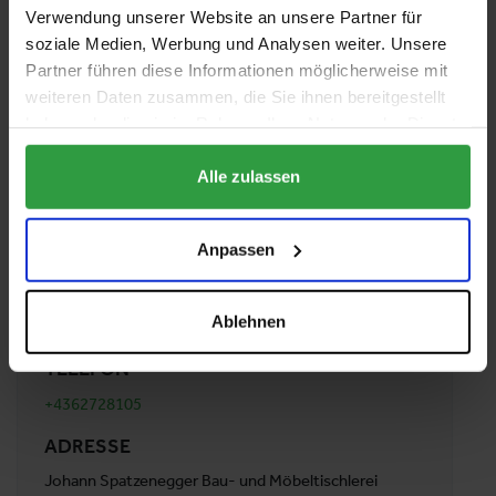
Verwendung unserer Website an unsere Partner für
soziale Medien, Werbung und Analysen weiter. Unsere
Partner führen diese Informationen möglicherweise mit
Facebook
Instagram
weiteren Daten zusammen, die Sie ihnen bereitgestellt
haben oder die sie im Rahmen Ihrer Nutzung der Dienste
gesammelt haben.
Alle zulassen
WEBSEITE
Anpassen
https://www.tischlerei-spatzenegger.at/
E-MAIL
Ablehnen
info@spatzenegger.at
TELEFON
+4362728105
ADRESSE
Johann Spatzenegger Bau- und Möbeltischlerei