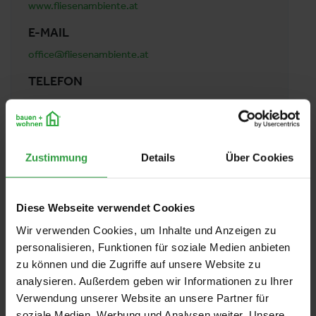
www.fliesenambiente.at
E-MAIL
office@fliesenambiente.at
TELEFON
+43662876423
ADRESSE
Fliesen Ambiente GmbH
Zustimmung
Details
Über Cookies
Neutorstraße 45
5020 Salzburg
Österreich
Diese Webseite verwendet Cookies
Wir verwenden Cookies, um Inhalte und Anzeigen zu
personalisieren, Funktionen für soziale Medien anbieten
ZUR ÜBERSICHT
zu können und die Zugriffe auf unsere Website zu
analysieren. Außerdem geben wir Informationen zu Ihrer
Verwendung unserer Website an unsere Partner für
soziale Medien, Werbung und Analysen weiter. Unsere