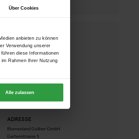
Stand:
10-0120
Über Cookies
WEBSEITE
 Medien anbieten zu können
www.blumen-gollner.at
hrer Verwendung unserer
 führen diese Informationen
E-MAIL
ie im Rahmen Ihrer Nutzung
info@blumen-gollner.at
TELEFON
Alle zulassen
0043 6433 7249
ADRESSE
Blumenland Gollner GmbH
Gartenstrasse 5