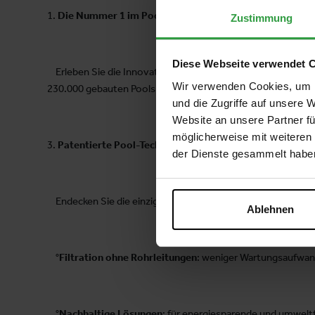
1.
Die Nummer 1 im Poolbau - Qualität von Desjoyaux
Zustimmung
Diese Webseite verwendet 
Erleben Sie die Innovationen des Weltmarktführers im Pool
Wir verwenden Cookies, um I
230.000 gebauten Pools steht Desjoyaux für Qualität, Lan
und die Zugriffe auf unsere 
Website an unsere Partner fü
möglicherweise mit weiteren
3.
Patentierte Pool-Technologie
der Dienste gesammelt habe
Endecken Sie die einzigartigen Systeme von Desjoyaux:
Ablehnen
°
Filtration ohne Rohrleitungen
: weniger Wartungsaufwand,
°
Nachhaltige Lösungen
: für energiesparende und umweltf