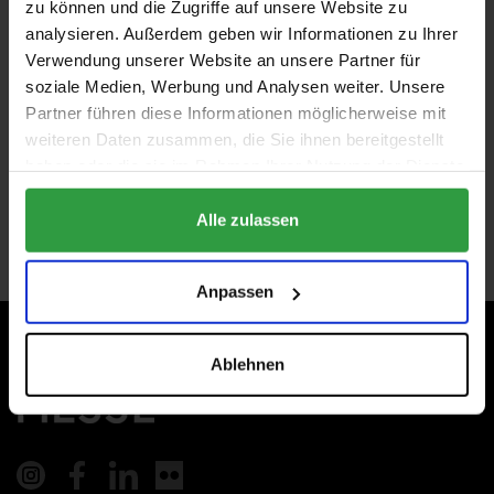
zu können und die Zugriffe auf unsere Website zu
Am Messezentrum 1
analysieren. Außerdem geben wir Informationen zu Ihrer
5020 Salzburg
Verwendung unserer Website an unsere Partner für
Österreich
soziale Medien, Werbung und Analysen weiter. Unsere
Partner führen diese Informationen möglicherweise mit
weiteren Daten zusammen, die Sie ihnen bereitgestellt
ANSPRECHPARTNER FINDEN
haben oder die sie im Rahmen Ihrer Nutzung der Dienste
gesammelt haben.
Alle zulassen
ZU DEN ANFAHRTSINFOS
Anpassen
Ablehnen