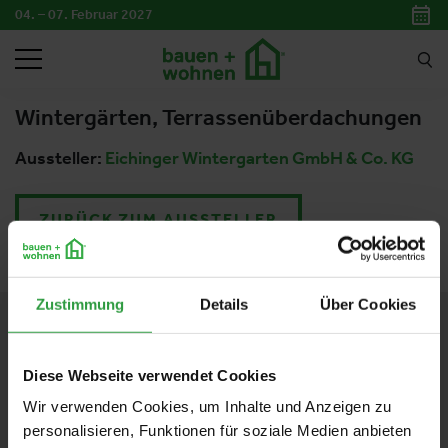
04. – 07. Februar 2027
SUCHEN
Wintergärten, Terrassenüberdachungen
Aussteller:
Eichinger Wintergarten GmbH & Co. KG
ZURÜCK ZUM AUSSTELLER
Zustimmung
Details
Über Cookies
KONTAKT
Messezentrum Salzburg GmbH
Diese Webseite verwendet Cookies
Tel:
+43 662 24 04
37
Wir verwenden Cookies, um Inhalte und Anzeigen zu
Mail:
bauen-wohnen@mzs.at
personalisieren, Funktionen für soziale Medien anbieten