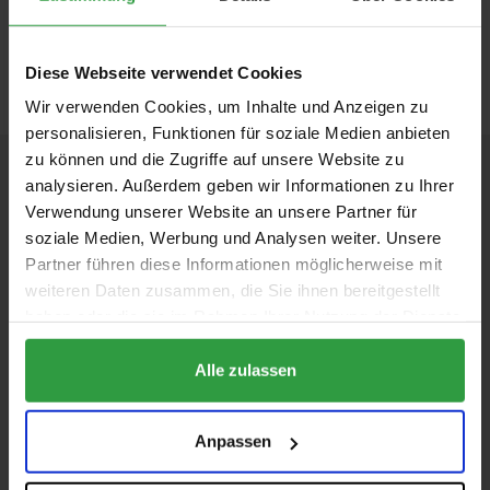
ZURÜCK ZUM AUSSTELLER
Diese Webseite verwendet Cookies
Wir verwenden Cookies, um Inhalte und Anzeigen zu
personalisieren, Funktionen für soziale Medien anbieten
zu können und die Zugriffe auf unsere Website zu
KONTAKT
analysieren. Außerdem geben wir Informationen zu Ihrer
Verwendung unserer Website an unsere Partner für
Messezentrum Salzburg GmbH
soziale Medien, Werbung und Analysen weiter. Unsere
Tel:
+43 662 24 04
37
Partner führen diese Informationen möglicherweise mit
Mail:
bauen-wohnen@mzs.at
weiteren Daten zusammen, die Sie ihnen bereitgestellt
Am Messezentrum 1
haben oder die sie im Rahmen Ihrer Nutzung der Dienste
5020 Salzburg
gesammelt haben.
Österreich
Alle zulassen
Anpassen
ANSPRECHPARTNER FINDEN