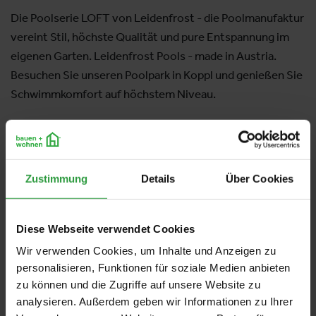
Die Poolserie LOFT von Leidenfrost - die Poolmanufaktur
vereint Stil, höchste Qualität und pure Entspannung im
eigenen Garten. Leidenfrost Pools - made in Austria.
Besuchen Sie unseren Poolpark in Koppl und genießen Sie
Schwimmkomfort auf höchstem Niveau.
Aussteller:
LEIDENFROST-POOL GmbH
Zustimmung
Details
Über Cookies
Dokumente
Leidenfrost Pools KOLLEKTION Serie
Diese Webseite verwendet Cookies
PDF
|
1.80 MB
Wir verwenden Cookies, um Inhalte und Anzeigen zu
personalisieren, Funktionen für soziale Medien anbieten
Leidenfrost Pools LOFT Serie
zu können und die Zugriffe auf unsere Website zu
PDF
|
1.44 MB
analysieren. Außerdem geben wir Informationen zu Ihrer