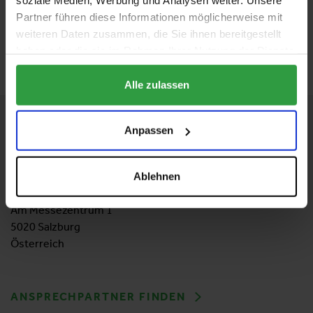
soziale Medien, Werbung und Analysen weiter. Unsere
Daikin Altherma Wärmepumpen
Partner führen diese Informationen möglicherweise mit
weiteren Daten zusammen, die Sie ihnen bereitgestellt
ZURÜCK ZUM AUSSTELLER
haben oder die sie im Rahmen Ihrer Nutzung der Dienste
gesammelt haben.
Alle zulassen
KONTAKT
Anpassen
Messezentrum Salzburg GmbH
Tel:
+43 662 24 04
37
Ablehnen
Mail:
bauen-wohnen@mzs.at
Am Messezentrum 1
5020 Salzburg
Österreich
ANSPRECHPARTNER FINDEN