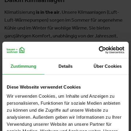
Klimatisierung
is in the air
. Unsere Klimaanlagen (Luft-
Luft-Wärmepumpen) sorgen im Sommer für angenehme
Kühle und im Winter für wohlige Wärme. Sie bieten
ganzjährigen Komfort, unabhängig von der Jahreszeit.
Aussteller:
Daikin Österreich
Zustimmung
Details
Über Cookies
Weitere Produkte von diesem Aussteller
Diese Webseite verwendet Cookies
Wir verwenden Cookies, um Inhalte und Anzeigen zu
personalisieren, Funktionen für soziale Medien anbieten
zu können und die Zugriffe auf unsere Website zu
analysieren. Außerdem geben wir Informationen zu Ihrer
Verwendung unserer Website an unsere Partner für