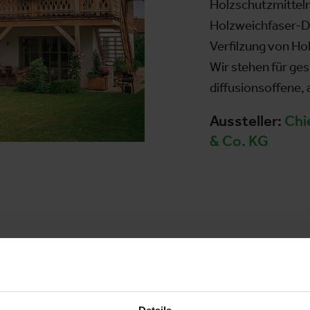
Holzschutzmitteln
Holzweichfaser-D
Verfilzung von Hol
Wir stehen für g
diffusionsoffene
Aussteller:
Chi
& Co. KG
r