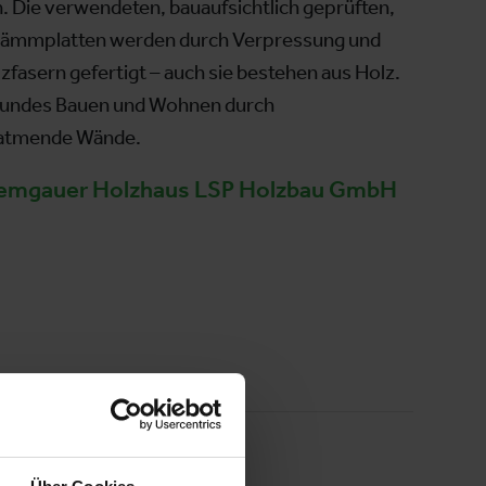
. Die verwendeten, bauaufsichtlich geprüften,
ämmplatten werden durch Verpressung und
zfasern gefertigt – auch sie bestehen aus Holz.
esundes Bauen und Wohnen durch
, atmende Wände.
emgauer Holzhaus LSP Holzbau GmbH