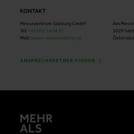
KONTAKT
Messezentrum Salzburg GmbH
Am Messe
Tel:
+43 662 24 04
37
5020 Salz
Mail:
bauen-wohnen@mzs.at
Österreic
ANSPRECHPARTNER FINDEN