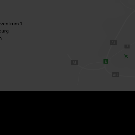
zentrum 1
burg
h
1