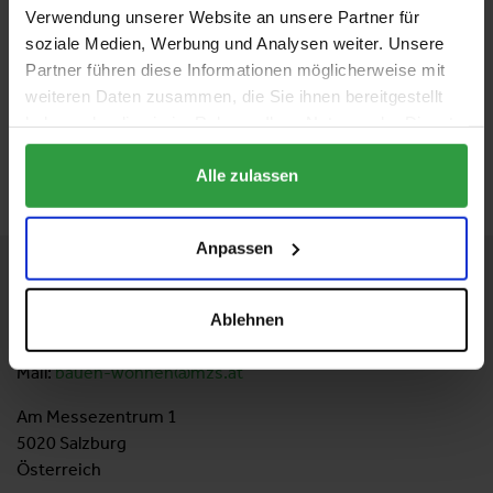
Verwendung unserer Website an unsere Partner für
soziale Medien, Werbung und Analysen weiter. Unsere
Bestes Wasser für Ihren Seminar- & Eventbereich
Partner führen diese Informationen möglicherweise mit
weiteren Daten zusammen, die Sie ihnen bereitgestellt
haben oder die sie im Rahmen Ihrer Nutzung der Dienste
gesammelt haben.
ZURÜCK ZUM AUSSTELLER
Alle zulassen
Anpassen
KONTAKT
Messezentrum Salzburg GmbH
Ablehnen
Tel:
+43 662 24 04
37
Mail:
bauen-wohnen@mzs.at
Am Messezentrum 1
5020 Salzburg
Österreich