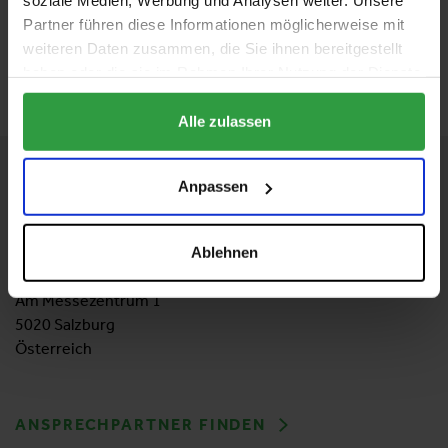
soziale Medien, Werbung und Analysen weiter. Unsere
Bestes Wasser für perfekte Zubereitungsergebniss
Partner führen diese Informationen möglicherweise mit
weiteren Daten zusammen, die Sie ihnen bereitgestellt
ZURÜCK ZUM AUSSTELLER
haben oder die sie im Rahmen Ihrer Nutzung der Dienste
gesammelt haben.
Alle zulassen
KONTAKT
Anpassen
Messezentrum Salzburg GmbH
Tel:
+43 662 24 04
37
Ablehnen
Mail:
bauen-wohnen@mzs.at
Am Messezentrum 1
5020 Salzburg
Österreich
ANSPRECHPARTNER FINDEN